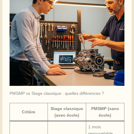
PMSMP vs Stage classique : quelles différences ?
Stage classique
PMSMP (sans
Critère
(avec école)
école)
1 mois
renouvelable