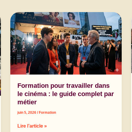
Formation pour travailler dans
le cinéma : le guide complet par
métier
juin 5, 2026
/
Formation
Formation
Lire l’article »