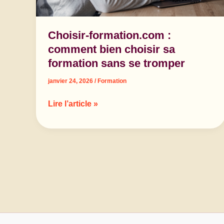
distance
Choisir-formation.com :
comment bien choisir sa
formation sans se tromper
janvier 24, 2026
/
Formation
Choisir-
Lire l’article »
formation.com
:
comment
bien
choisir
sa
formation
sans
se