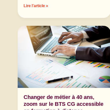
Quelles
Lire l’article »
études
pour
travailler
dans
la
mode
Changer de métier à 40 ans,
zoom sur le BTS CG accessible