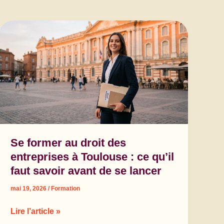
Se former au droit des
entreprises à Toulouse : ce qu’il
faut savoir avant de se lancer
mai 19, 2026
/
Formation
Se
Lire l’article »
former