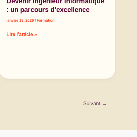
Devenir ingénieur informatique
: un parcours d’excellence
janvier 13, 2026
/
Formation
Devenir
Lire l’article »
ingénieur
informatique
:
un
parcours
d’excellence
Suivant
→