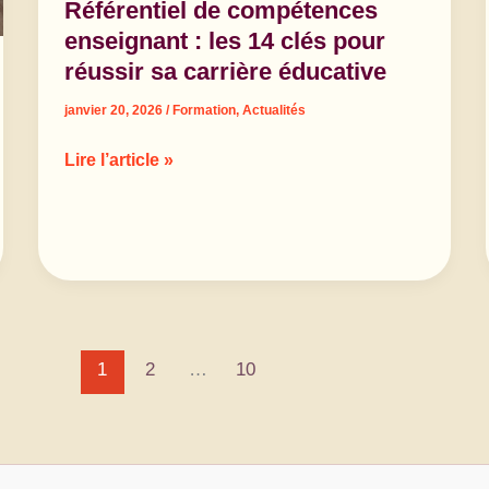
Référentiel de compétences
enseignant : les 14 clés pour
réussir sa carrière éducative
janvier 20, 2026
/
Formation
,
Actualités
Référentiel
Lire l’article »
de
compétences
enseignant
:
les
14
clés
1
2
…
10
pour
réussir
sa
carrière
éducative